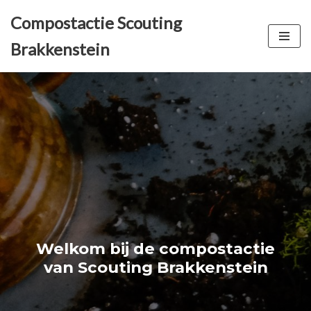
Compostactie Scouting
Ga
Brakkenstein
naar
de
inhoud
Welkom bij de compostactie
van Scouting Brakkenstein