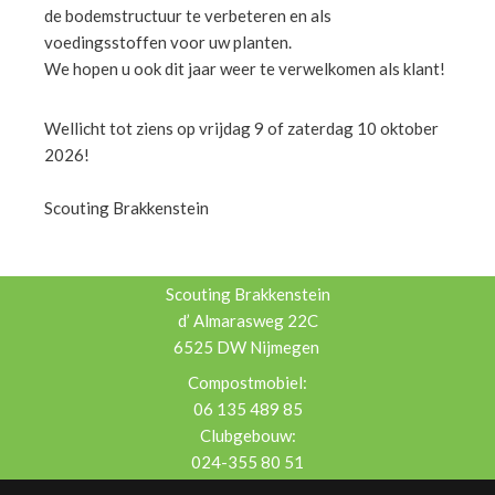
de bodemstructuur te verbeteren en als
voedingsstoffen voor uw planten.
We hopen u ook dit jaar weer te verwelkomen als klant!
Wellicht tot ziens op vrijdag 9 of zaterdag 10 oktober
2026!
Scouting Brakkenstein
Scouting Brakkenstein
d’ Almarasweg 22C
6525 DW Nijmegen
Compostmobiel:
06 135 489 85
Clubgebouw:
024-355 80 51